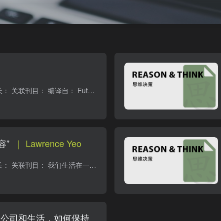
本文卡片 作者： 字数： 阅读时长： 关联刊目： 编译自： Future Text Publishing上最新发布一本合集“The Future of Text”，艾伦·凯（Alan Kay）写的“文本的未来”（The Future Of Text）是...
容”
｜ Lawrence Yeo
本文卡片 作者： 字数： 阅读时长： 关联刊目： 我们生活在一个“人人都是创作者”的时代，“内容”随处可见。然而，这篇文章提出一个反思——我们真的需要如此高频的创造内容吗？“创作经典”...
何管理公司和生活，如何保持