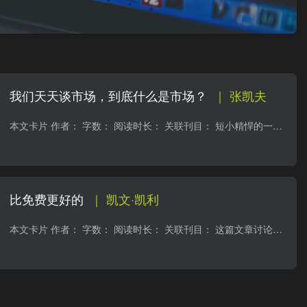
我们天天谈市场，到底什么是市场？
｜ 张凯夫
本文卡片 作者： 字数： 阅读时长： 关联刊目： 短小精悍的一篇文章。言简意赅的讲明了市场的三个关键要素：信息不对称、正外部性、市场深度。信息不对称是市场存在的前提和基本价值，只有信息...
比免费更好的
｜ 凯文·凯利
本文卡片 作者： 字数： 阅读时长： 关联刊目： 这篇文章讨论了在数字时代充满免费复制的环境下,如何通过销售“生成价值”(generative values)来盈利。主要观点包括:互联网使复制变得无比方便,...