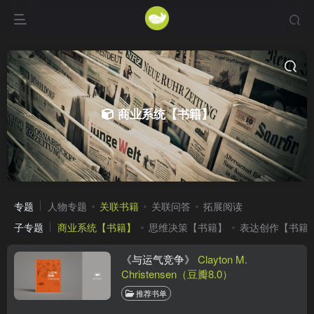
商业系统【书籍】
专题
人物专题
关联书籍
关联问答
拓展阅读
子专题
商业系统【书籍】
思维决策【书籍】
表达创作【书籍
《与运气竞争》
Clayton M.
Christensen（豆瓣8.0）
推荐书单