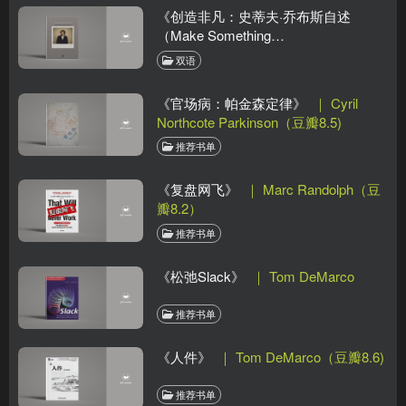
《创造非凡：史蒂夫·乔布斯自述
（Make Something
Wonderful）》
｜ 史蒂夫·乔布斯
双语
《官场病：帕金森定律》
｜ Cyril
Northcote Parkinson（豆瓣8.5)
推荐书单
《复盘网飞》
｜ Marc Randolph（豆
瓣8.2）
推荐书单
《松弛Slack》
｜ Tom DeMarco
推荐书单
《人件》
｜ Tom DeMarco（豆瓣8.6)
推荐书单