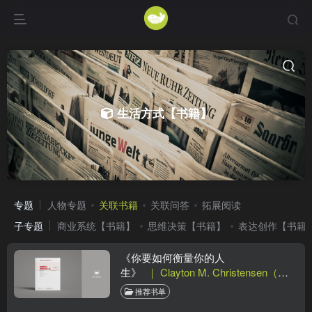
生活方式【书籍】
专题
人物专题
关联书籍
关联问答
拓展阅读
子专题
商业系统【书籍】
思维决策【书籍】
表达创作【书籍
《你要如何衡量你的人
生》
｜ Clayton M. Christensen（豆
瓣8.1）
推荐书单