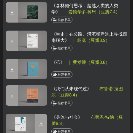
《森林如何思考：超越人类的人类
学》
｜ 爱德华多·科恩（豆瓣7.4）
推荐书单
《重走：在公路、河流和驿道上寻找西
南联大》
｜ 杨潇（豆瓣8.9）
推荐书单
《茧》
｜ 费孝通（豆瓣8.8）
推荐书单
《我们从未现代过》
｜ 布鲁诺·拉图
尔（豆瓣8.4）
推荐书单
《身体与社会》
｜ 布莱恩·特纳（豆
瓣8.3）
推荐书单