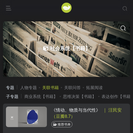
社会系统【书籍】
专题
人物专题
关联书籍
关联问答
拓展阅读
子专题
商业系统【书籍】
思维决策【书籍】
表达创作【书籍
《情动、物质与当代性》
｜ 汪民安
（豆瓣8.7）
推荐书单