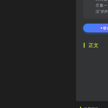
尽量一
活”的
听
正文