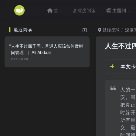
首页
深度阅读
主题刊目
最近阅读
鼓腹星球
深度
人生不过
人生不过四千周，普通人应该如何做时
间管理 ｜ Ali Abdaal
2026-08-09
本文卡
人的一
安。围
把真正
时躲开
所有重
义。最
时间留