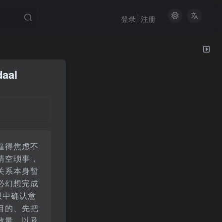
登录
注册
aal
逼得焦虑不
清空琐事，
关系本身暂
必幻想完成
限中确认意
目的、先把
数量，以及