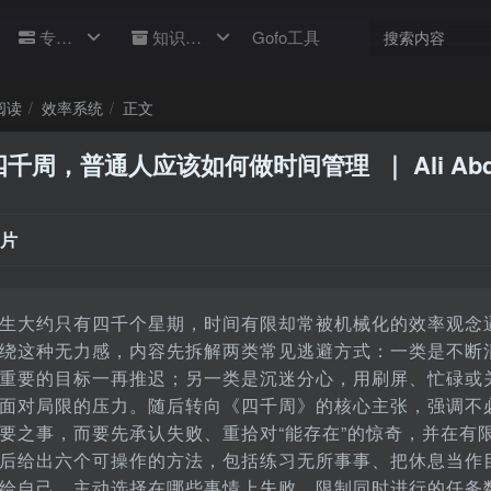
专题
知识库
Gofo工具
阅读
效率系统
正文
四千周，普通人应该如何做时间管理
｜ Ali Abd
片
生大约只有四千个星期，时间有限却常被机械化的效率观念
绕这种无力感，内容先拆解两类常见逃避方式：一类是不断
重要的目标一再推迟；另一类是沉迷分心，用刷屏、忙碌或
面对局限的压力。随后转向《四千周》的核心主张，强调不
要之事，而要先承认失败、重拾对“能存在”的惊奇，并在有
后给出六个可操作的方法，包括练习无所事事、把休息当作
给自己、主动选择在哪些事情上失败、限制同时进行的任务