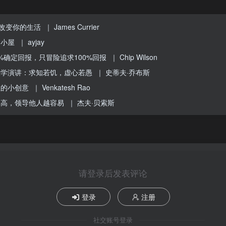
在改变你的生活
｜ James Currier
力小屋
｜ ayjay
%确定回报，只冒险追求100%回报
｜ Chip Wilson
大学演讲：求知若饥，虚心若愚
｜ 史蒂夫·乔布斯
性的小创意
｜ Venkatesh Rao
越高，领导他人越容易
｜ 杰夫·贝索斯
请登录后发表评论
登录
注册
社交账号登录