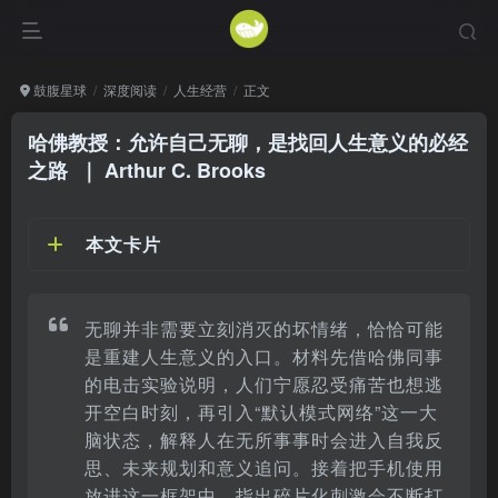
鼓腹星球
深度阅读
人生经营
正文
哈佛教授：允许自己无聊，是找回人生意义的必经
之路
｜ Arthur C. Brooks
本文卡片
无聊并非需要立刻消灭的坏情绪，恰恰可能
是重建人生意义的入口。材料先借哈佛同事
的电击实验说明，人们宁愿忍受痛苦也想逃
开空白时刻，再引入“默认模式网络”这一大
脑状态，解释人在无所事事时会进入自我反
思、未来规划和意义追问。接着把手机使用
放进这一框架中，指出碎片化刺激会不断打