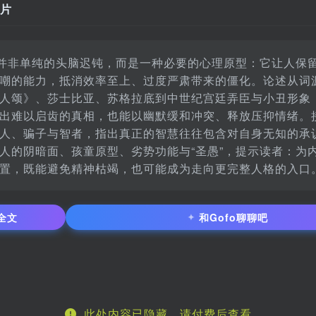
片
”并非单纯的头脑迟钝，而是一种必要的心理原型：它让人保
嘲的能力，抵消效率至上、过度严肃带来的僵化。论述从词
人颂》、莎士比亚、苏格拉底到中世纪宫廷弄臣与小丑形象
出难以启齿的真相，也能以幽默缓和冲突、释放压抑情绪。
人、骗子与智者，指出真正的智慧往往包含对自身无知的承
人的阴暗面、孩童原型、劣势功能与“圣愚”，提示读者：为
置，既能避免精神枯竭，也可能成为走向更完整人格的入口
✦
全文
和Gofo聊聊吧
此处内容已隐藏，请付费后查看