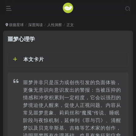
鼓腹星球
深度阅读
人性洞察
正文
噩梦心理学
本文卡片
噩梦并非只是压力或创伤引发的负面体验，
更像无意识向意识发出的警报：当被压抑的
情感和冲突积累到一定程度，它会以强烈的
梦境迫使人醒来，促使人正视问题。内容从
常见噩梦意象、莉莉丝和“魔魇”传说、睡眠
阶段与夜惊机制，延伸到《罪与罚》、清醒
梦以及贝克辛斯基、吉格等艺术家的创作，
说明噩梦既有生理基础，也具有象征和疗愈