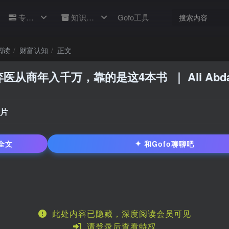
专题
知识库
Gofo工具
阅读
财富认知
正文
弃医从商年入千万，靠的是这4本书
｜ Ali Abd
片
✦
全文
和Gofo聊聊吧
此处内容已隐藏，深度阅读会员可见
请登录后查看特权