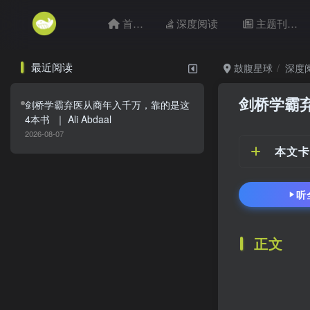
首页
深度阅读
主题刊目
最近阅读
鼓腹星球
深度
剑桥学霸
剑桥学霸弃医从商年入千万，靠的是这
4本书 ｜ Ali Abdaal
2026-08-07
本文卡
听
正文