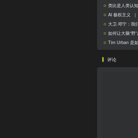
类比是人类认
AI 极权主义
｜ N
大卫·邓宁：我
如何让大脑“野
Tim Urba
评论