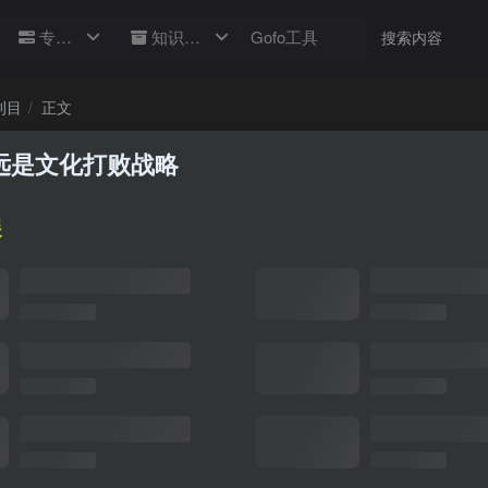
专题
知识库
Gofo工具
刊目
正文
 永远是文化打败战略
展