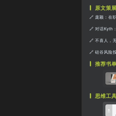
原文策
🔗
庞颖：在
🔗
对话Kyt
🔗
不喜人，
🔗
硅谷风险投
推荐书
思维工