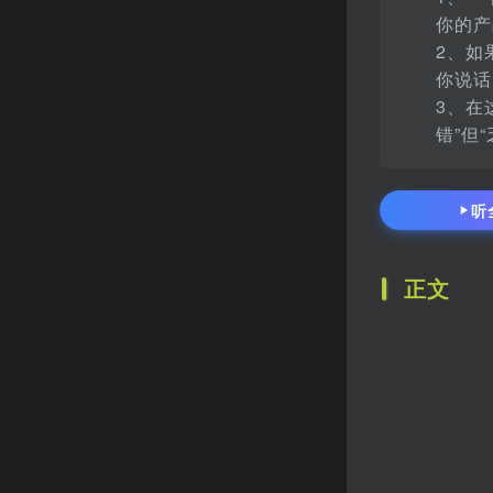
你的产
2、如
你说话
3、在
错”但
听
正文