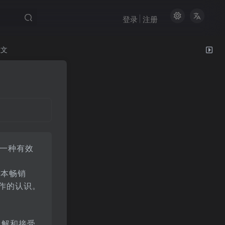
登录
注册
文
到一种有效
0本畅销
作的认识。
了解和接受