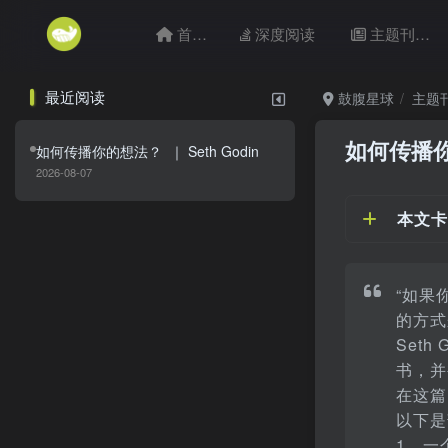
首页
深度阅读
主题刊目
最近阅读
鼓腹星球
主题
如何传播
如何传播你的想法？ ｜ Seth Godin
2026-08-07
本文卡
“如果
的方式
Set
书，并
在这篇
以下是
1、一