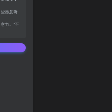
那些愿意听
意力。“不