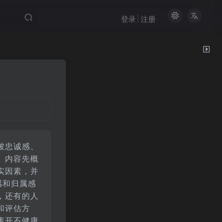
登录
注册
被忠诚感、
。内容先概
实因素，并
感和归属感
，还有的人
和评估方
离开不健康