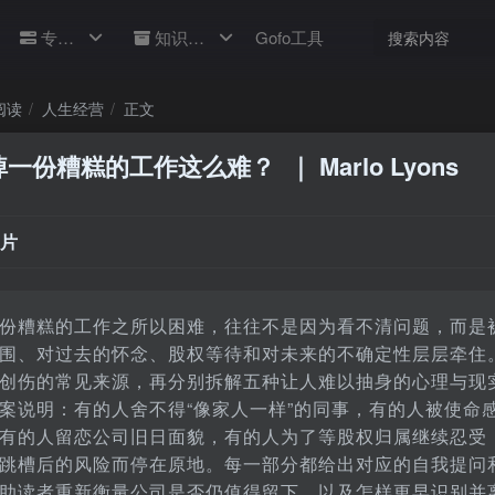
专题
知识库
Gofo工具
阅读
人生经营
正文
掉一份糟糕的工作这么难？
｜ Marlo Lyons
片
份糟糕的工作之所以困难，往往不是因为看不清问题，而是
围、对过去的怀念、股权等待和对未来的不确定性层层牵住
创伤的常见来源，再分别拆解五种让人难以抽身的心理与现
案说明：有的人舍不得“像家人一样”的同事，有的人被使命
有的人留恋公司旧日面貌，有的人为了等股权归属继续忍受
跳槽后的风险而停在原地。每一部分都给出对应的自我提问
助读者重新衡量公司是否仍值得留下，以及怎样更早识别并