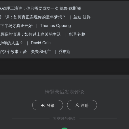
ston麻省理工演讲：你只需要成功一次
德鲁·休斯顿
后一课：如何真正实现你的童年梦想？
｜ 兰迪·波许
从下半场才真正开始
｜ Thomas Oppong
量最高的演讲：如何过上痛苦的生活
｜ 查理·芒格
多少年的人生？
｜ David Cain
的3个故事：爱、失去和死亡
｜ 乔布斯
请登录后发表评论
登录
注册
社交账号登录