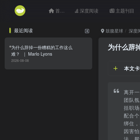
首页
深度阅读
主题刊目
最近阅读
鼓腹星球
深度
为什么辞
为什么辞掉一份糟糕的工作这么
难？ ｜ Marlo Lyons
2026-08-08
本文卡
离开一
团队氛
括职场
配合个
绑住，
因害怕
法，帮