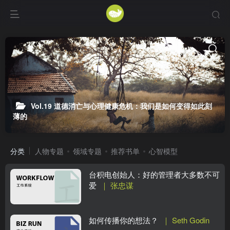
Vol.19 道德消亡与心理健康危机：我们是如何变得如此刻
薄的
分类
人物专题
领域专题
推荐书单
心智模型
台积电创始人：好的管理者大多数不可
爱
｜ 张忠谋
如何传播你的想法？
｜ Seth Godin