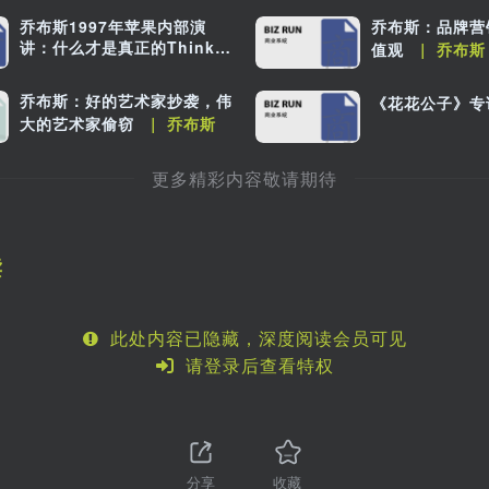
乔布斯1997年苹果内部演
乔布斯：品牌营
讲：什么才是真正的Think
值观
｜ 乔布斯
Different？
｜ 史蒂夫·乔布
斯
乔布斯：好的艺术家抄袭，伟
《花花公子》专
大的艺术家偷窃
｜ 乔布斯
更多精彩内容敬请期待
读
此处内容已隐藏，深度阅读会员可见
请登录后查看特权
分享
收藏