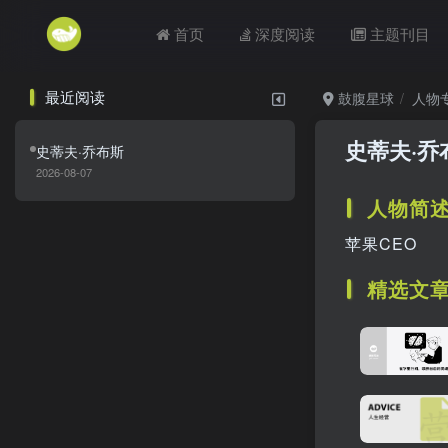
首页
深度阅读
主题刊目
最近阅读
鼓腹星球
人物
史蒂夫·乔
史蒂夫·乔布斯
2026-08-07
人物简
苹果CEO
精选文