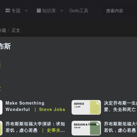
专题
知识库
Gofo工具
专题
正文
布斯
述
章
Make Something
决定乔布斯一生
Wonderful
｜ Steve Jobs
爱、失去和死亡
乔布斯斯坦福大学演讲：求知
乔布斯斯坦福大
若饥，虚心若愚
｜ 史蒂夫·
若饥，虚心若愚
乔布斯
乔布斯